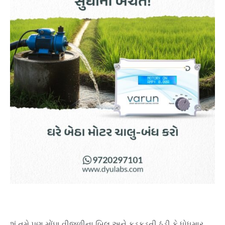
શું તમે પણ મોંઘા વીજળીના બિલ અને કડકડતી ઠંડી કે ધોધમાર