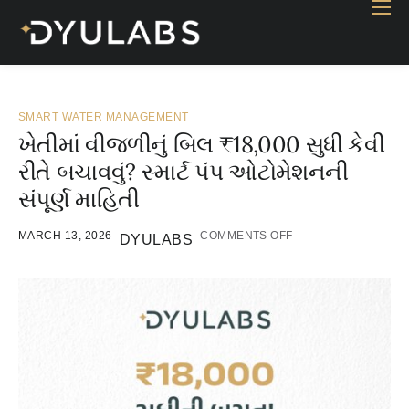
Home
Industry
Products
SMART WATER MANAGEMENT
ખેતીમાં વીજળીનું બિલ ₹18,000 સુધી કેવી
Case study
રીતે બચાવવું? સ્માર્ટ પંપ ઓટોમેશનની
Contact Us
સંપૂર્ણ માહિતી
Blog
MARCH 13, 2026
COMMENTS OFF
DYULABS