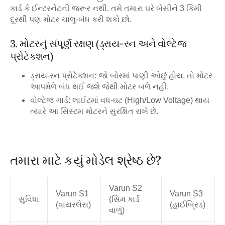
કાર્ડ કે ઈન્ટરનેટની જરૂર નથી. તમે તમારા ઘરે બેસીને
3 કિમી
દૂરથી
પણ મોટર ચાલુ-બંધ કરી શકો છો.
3. મોટરનું સંપૂર્ણ રક્ષણ (ડ્રાય-રન અને વોલ્ટેજ
પ્રોટેક્શન)
ડ્રાય-રન પ્રોટેક્શન:
જો બોરમાં પાણી ઓછું હોય, તો મોટર
આપમેળે બંધ થઈ જશે જેથી મોટર બળે નહીં.
વોલ્ટેજ ગાર્ડ:
લાઈટમાં વધ-ઘટ (High/Low Voltage) થાય
ત્યારે આ સિસ્ટમ મોટરને સુરક્ષિત રાખે છે.
તમારા માટે કયું મોડેલ શ્રેષ્ઠ છે?
Varun S2
Varun S1
Varun S3
સુવિધા
(સિમ કાર્ડ
(વાયરલેસ)
(હાઈબ્રિડ)
વાળું)