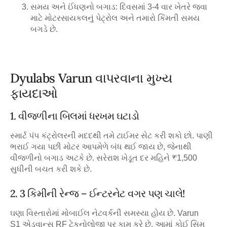
સમય અને ઈંધણનો બગાડ:
દિવસમાં 3-4 વાર ખેતરે જવા
માટે મોટરસાયકલનું પેટ્રોલ અને તમારો કિંમતી સમય
બગડે છે.
Dyulabs Varun વાપરવાના મુખ્ય
ફાયદાઓ
1. વીજળીના બિલમાં ધરખમ ઘટાડો
સ્માર્ટ પંપ કંટ્રોલરની મદદથી તમે ટાઈમર સેટ કરી શકો છો. પાણી
ભરાઈ ગયા પછી મોટર આપમેળે બંધ થઈ જાય છે, જેનાથી
વીજળીનો બગાડ અટકે છે. સરેરાશ ખેડૂત દર મહિને
₹1,500
સુધીની બચત
કરી શકે છે.
2. 3 કિમીની રેન્જ – ઈન્ટરનેટ વગર પણ ચાલે!
ઘણા વિસ્તારોમાં મોબાઈલ નેટવર્કની સમસ્યા હોય છે.
Varun
S1
એડવાન્સ
RF ટેકનોલોજી
પર કામ કરે છે. આમાં કોઈ સિમ