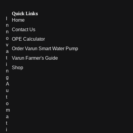
Quick Links
I
Home
n
Contact Us
n
o
OPE Calculator
v
Order Varun Smart Water Pump
a
t
Varun Farmer's Guide
i
Shop
n
g
A
u
t
o
m
a
t
i