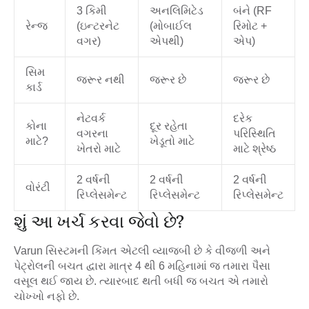
3 કિમી
અનલિમિટેડ
બંને (RF
રેન્જ
(ઇન્ટરનેટ
(મોબાઈલ
રિમોટ +
વગર)
એપથી)
એપ)
સિમ
જરૂર નથી
જરૂર છે
જરૂર છે
કાર્ડ
નેટવર્ક
દરેક
કોના
દૂર રહેતા
વગરના
પરિસ્થિતિ
માટે?
ખેડૂતો માટે
ખેતરો માટે
માટે શ્રેષ્ઠ
2 વર્ષની
2 વર્ષની
2 વર્ષની
વોરંટી
રિપ્લેસમેન્ટ
રિપ્લેસમેન્ટ
રિપ્લેસમેન્ટ
શું આ ખર્ચ કરવા જેવો છે?
Varun સિસ્ટમની કિંમત એટલી વ્યાજબી છે કે વીજળી અને
પેટ્રોલની બચત દ્વારા માત્ર
4 થી 6 મહિનામાં
જ તમારા પૈસા
વસૂલ થઈ જાય છે. ત્યારબાદ થતી બધી જ બચત એ તમારો
ચોખ્ખો નફો છે.