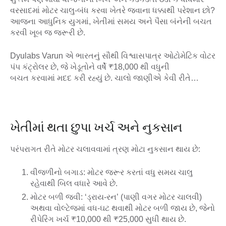
વરસાદમાં મોટર ચાલુ-બંધ કરવા ખેતરે જવાના ધક્કાથી પરેશાન છો?
આજના આધુનિક યુગમાં, ખેતીમાં સમય અને પૈસા બંનેની બચત
કરવી ખૂબ જ જરૂરી છે.
Dyulabs Varun
એ ભારતનું સૌથી વિશ્વાસપાત્ર
ઓટોમેટિક વોટર
પંપ કંટ્રોલર
છે, જે ખેડૂતોને વર્ષે
₹18,000 થી વધુની
બચત
કરવામાં મદદ કરી રહ્યું છે. ચાલો જાણીએ કેવી રીતે…
ખેતીમાં થતા છુપા ખર્ચ અને નુકસાન
પરંપરાગત રીતે મોટર ચલાવવામાં ત્રણ મોટા નુકસાન થાય છે:
વીજળીનો બગાડ:
મોટર જરૂર કરતાં વધુ સમય ચાલુ
રહેવાથી બિલ વધારે આવે છે.
મોટર બળી જવી:
‘ડ્રાય-રન’ (પાણી વગર મોટર ચાલવી)
અથવા વોલ્ટેજમાં વધ-ઘટ થવાથી મોટર બળી જાય છે, જેનો
રીપેરિંગ ખર્ચ
₹10,000 થી ₹25,000
સુધી થાય છે.